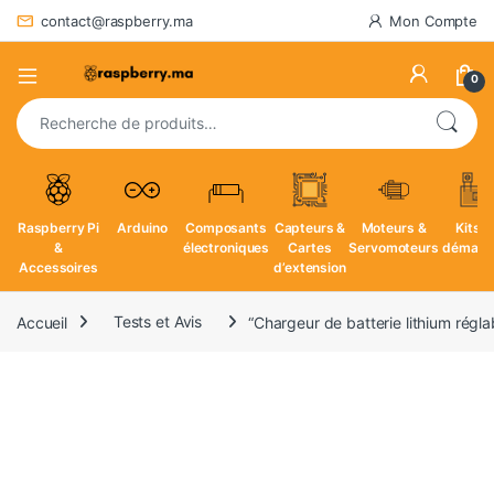
contact@raspberry.ma
Mon Compte
0
Recherche pour :
Raspberry Pi
Arduino
Composants
Capteurs &
Moteurs &
Kits d
&
électroniques
Cartes
Servomoteurs
démarr
Accessoires
d’extension
Accueil
Tests et Avis
“Chargeur de batterie lithium régla