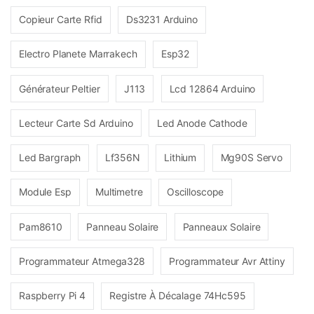
Copieur Carte Rfid
Ds3231 Arduino
Electro Planete Marrakech
Esp32
Générateur Peltier
J113
Lcd 12864 Arduino
Lecteur Carte Sd Arduino
Led Anode Cathode
Led Bargraph
Lf356N
Lithium
Mg90S Servo
Module Esp
Multimetre
Oscilloscope
Pam8610
Panneau Solaire
Panneaux Solaire
Programmateur Atmega328
Programmateur Avr Attiny
Raspberry Pi 4
Registre À Décalage 74Hc595