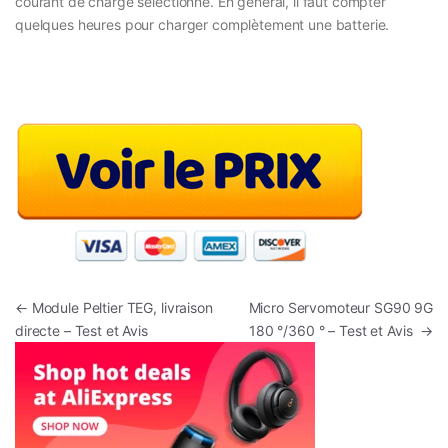
courant de charge sélectionné. En général, il faut compter
quelques heures pour charger complètement une batterie.
Navigation de l’article
←
Module Peltier TEG, livraison
Micro Servomoteur SG90 9G
directe – Test et Avis
180 °/360 ° – Test et Avis
→