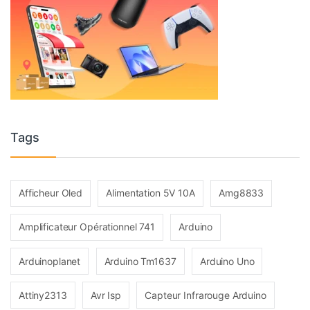
Tags
Afficheur Oled
Alimentation 5V 10A
Amg8833
Amplificateur Opérationnel 741
Arduino
Arduinoplanet
Arduino Tm1637
Arduino Uno
Attiny2313
Avr Isp
Capteur Infrarouge Arduino