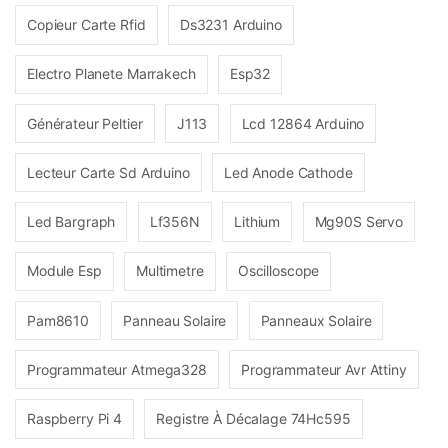
Copieur Carte Rfid
Ds3231 Arduino
Electro Planete Marrakech
Esp32
Générateur Peltier
J113
Lcd 12864 Arduino
Lecteur Carte Sd Arduino
Led Anode Cathode
Led Bargraph
Lf356N
Lithium
Mg90S Servo
Module Esp
Multimetre
Oscilloscope
Pam8610
Panneau Solaire
Panneaux Solaire
Programmateur Atmega328
Programmateur Avr Attiny
Raspberry Pi 4
Registre À Décalage 74Hc595