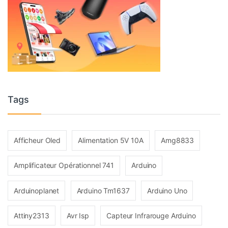
Tags
Afficheur Oled
Alimentation 5V 10A
Amg8833
Amplificateur Opérationnel 741
Arduino
Arduinoplanet
Arduino Tm1637
Arduino Uno
Attiny2313
Avr Isp
Capteur Infrarouge Arduino