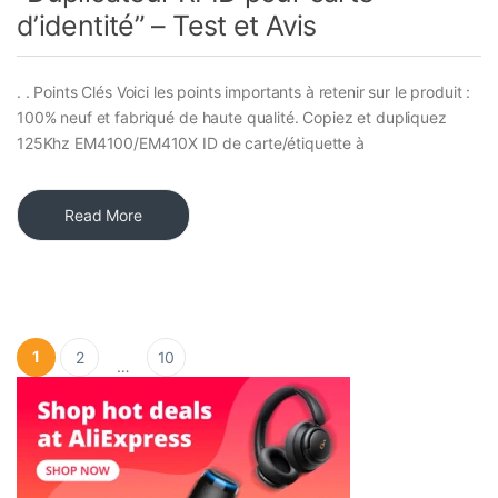
d’identité” – Test et Avis
. . Points Clés Voici les points importants à retenir sur le produit :
100% neuf et fabriqué de haute qualité. Copiez et dupliquez
125Khz EM4100/EM410X ID de carte/étiquette à
Read More
Pagination des publications
1
2
10
…