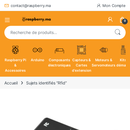
contact@raspberry.ma
Mon Compte
0
Recherche pour :
Raspberry Pi
Arduino
Composants
Capteurs &
Moteurs &
Kits d
&
électroniques
Cartes
Servomoteurs
démarr
Accessoires
d’extension
Accueil
Sujets identifiés “Rfid”