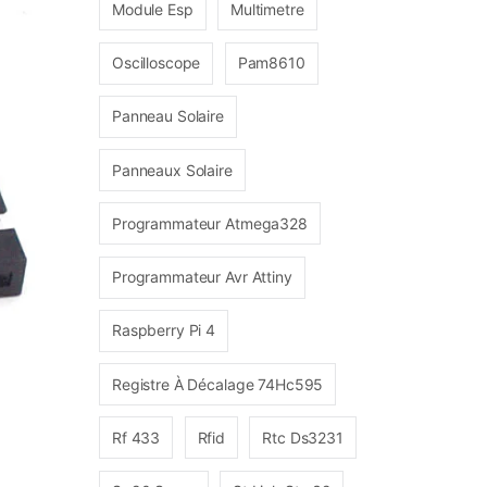
Module Esp
Multimetre
Oscilloscope
Pam8610
Panneau Solaire
Panneaux Solaire
Programmateur Atmega328
Programmateur Avr Attiny
Raspberry Pi 4
Registre À Décalage 74Hc595
Rf 433
Rfid
Rtc Ds3231