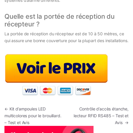
systèmes d’alarme différents.
Quelle est la portée de réception du
récepteur ?
La portée de réception du récepteur est de 10 à 50 mètres, ce
qui assure une bonne couverture pour la plupart des installations.
Navigation de l’article
←
Kit d’ampoules LED
Contrôle d’accès étanche,
multicolores pour le brouillard.
lecteur RFID RS485 – Test et
– Test et Avis
Avis
→