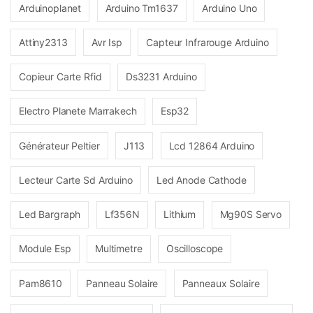
Arduinoplanet
Arduino Tm1637
Arduino Uno
Attiny2313
Avr Isp
Capteur Infrarouge Arduino
Copieur Carte Rfid
Ds3231 Arduino
Electro Planete Marrakech
Esp32
Générateur Peltier
J113
Lcd 12864 Arduino
Lecteur Carte Sd Arduino
Led Anode Cathode
Led Bargraph
Lf356N
Lithium
Mg90S Servo
Module Esp
Multimetre
Oscilloscope
Pam8610
Panneau Solaire
Panneaux Solaire