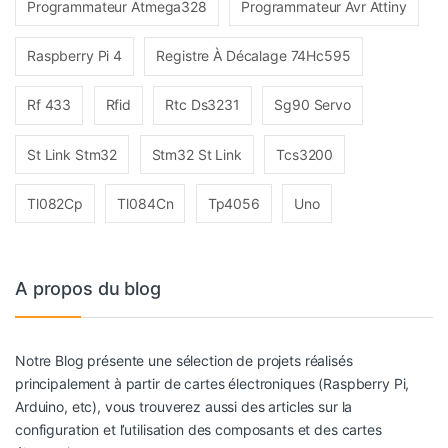
Programmateur Atmega328
Programmateur Avr Attiny
Raspberry Pi 4
Registre À Décalage 74Hc595
Rf 433
Rfid
Rtc Ds3231
Sg90 Servo
St Link Stm32
Stm32 St Link
Tcs3200
Tl082Cp
Tl084Cn
Tp4056
Uno
A propos du blog
Notre Blog présente une sélection de projets réalisés
principalement à partir de cartes électroniques (Raspberry Pi,
Arduino, etc), vous trouverez aussi des articles sur la
configuration et l’utilisation des composants et des cartes