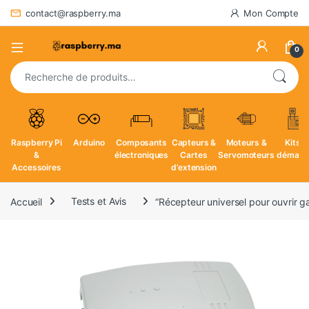
contact@raspberry.ma
Mon Compte
0
Recherche pour :
Raspberry Pi
Arduino
Composants
Capteurs &
Moteurs &
Kits d
&
électroniques
Cartes
Servomoteurs
démarr
Accessoires
d’extension
Accueil
Tests et Avis
“Récepteur universel pour ouvrir gar