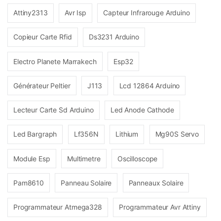
Attiny2313
Avr Isp
Capteur Infrarouge Arduino
Copieur Carte Rfid
Ds3231 Arduino
Electro Planete Marrakech
Esp32
Générateur Peltier
J113
Lcd 12864 Arduino
Lecteur Carte Sd Arduino
Led Anode Cathode
Led Bargraph
Lf356N
Lithium
Mg90S Servo
Module Esp
Multimetre
Oscilloscope
Pam8610
Panneau Solaire
Panneaux Solaire
Programmateur Atmega328
Programmateur Avr Attiny