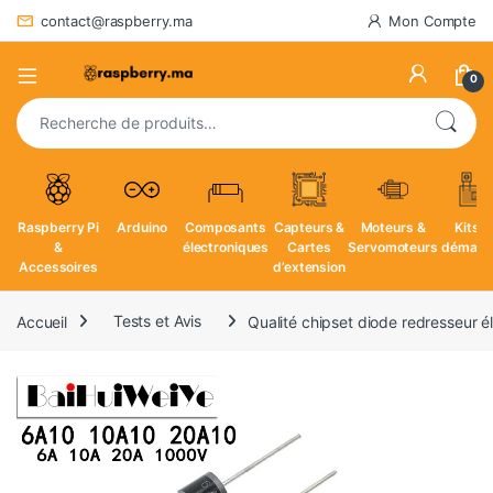
contact@raspberry.ma
Mon Compte
0
Recherche pour :
Raspberry Pi
Arduino
Composants
Capteurs &
Moteurs &
Kits d
&
électroniques
Cartes
Servomoteurs
démarr
Accessoires
d’extension
Accueil
Tests et Avis
Qualité chipset diode redresseur él