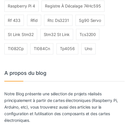
Raspberry Pi 4
Registre À Décalage 74Hc595
Rf 433
Rfid
Rtc Ds3231
Sg90 Servo
St Link Stm32
Stm32 St Link
Tcs3200
Tl082Cp
Tl084Cn
Tp4056
Uno
A propos du blog
Notre Blog présente une sélection de projets réalisés
principalement à partir de cartes électroniques (Raspberry Pi,
Arduino, etc), vous trouverez aussi des articles sur la
configuration et l’utilisation des composants et des cartes
électroniques.