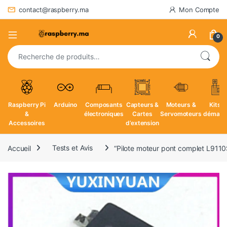
contact@raspberry.ma
Mon Compte
0
Recherche pour :
Raspberry Pi
Arduino
Composants
Capteurs &
Moteurs &
Kits d
&
électroniques
Cartes
Servomoteurs
démarr
Accessoires
d’extension
Accueil
Tests et Avis
“Pilote moteur pont complet L9110