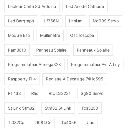
Lecteur Carte Sd Arduino
Led Anode Cathode
Led Bargraph
Lf356N
Lithium
Mg90S Servo
Module Esp
Multimetre
Oscilloscope
Pam8610
Panneau Solaire
Panneaux Solaire
Programmateur Atmega328
Programmateur Avr Attiny
Raspberry Pi 4
Registre À Décalage 74Hc595
Rf 433
Rfid
Rtc Ds3231
Sg90 Servo
St Link Stm32
Stm32 St Link
Tcs3200
Tl082Cp
Tl084Cn
Tp4056
Uno