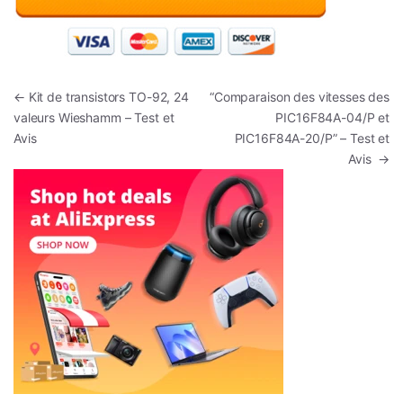
Navigation de l’article
←
Kit de transistors TO-92, 24
“Comparaison des vitesses des
valeurs Wieshamm – Test et
PIC16F84A-04/P et
Avis
PIC16F84A-20/P” – Test et
Avis
→