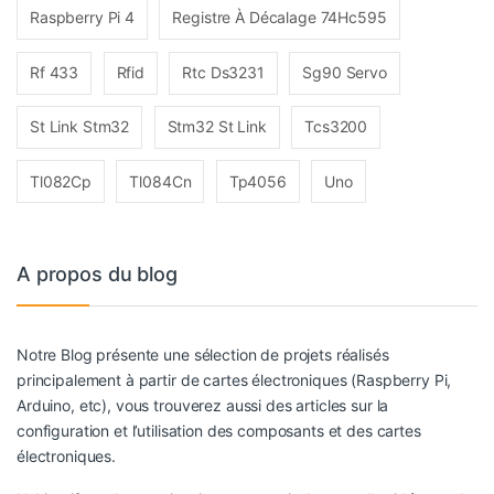
Raspberry Pi 4
Registre À Décalage 74Hc595
Rf 433
Rfid
Rtc Ds3231
Sg90 Servo
St Link Stm32
Stm32 St Link
Tcs3200
Tl082Cp
Tl084Cn
Tp4056
Uno
A propos du blog
Notre Blog présente une sélection de projets réalisés
principalement à partir de cartes électroniques (Raspberry Pi,
Arduino, etc), vous trouverez aussi des articles sur la
configuration et l’utilisation des composants et des cartes
électroniques.