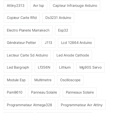
Attiny2313
Avr Isp
Capteur Infrarouge Arduino
Copieur Carte Rfid
Ds3231 Arduino
Electro Planete Marrakech
Esp32
Générateur Peltier
J113
Lcd 12864 Arduino
Lecteur Carte Sd Arduino
Led Anode Cathode
Led Bargraph
Lf356N
Lithium
Mg90S Servo
Module Esp
Multimetre
Oscilloscope
Pam8610
Panneau Solaire
Panneaux Solaire
Programmateur Atmega328
Programmateur Avr Attiny