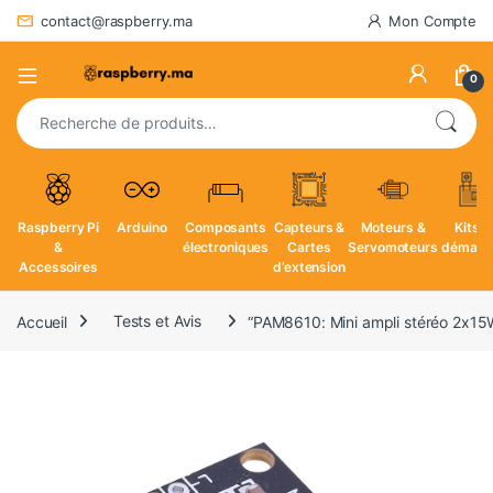
contact@raspberry.ma
Mon Compte
0
Recherche pour :
Raspberry Pi
Arduino
Composants
Capteurs &
Moteurs &
Kits d
&
électroniques
Cartes
Servomoteurs
démarr
Accessoires
d’extension
Accueil
Tests et Avis
“PAM8610: Mini ampli stéréo 2x15W