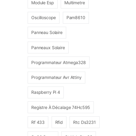
Module Esp
Multimetre
Oscilloscope
Pam8610
Panneau Solaire
Panneaux Solaire
Programmateur Atmega328
Programmateur Avr Attiny
Raspberry Pi 4
Registre À Décalage 74Hc595
Rf 433
Rfid
Rtc Ds3231