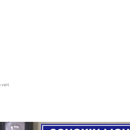
 vert
5