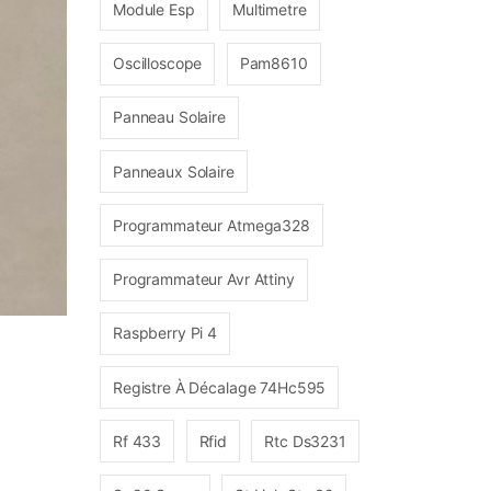
Module Esp
Multimetre
Oscilloscope
Pam8610
Panneau Solaire
Panneaux Solaire
Programmateur Atmega328
Programmateur Avr Attiny
Raspberry Pi 4
Registre À Décalage 74Hc595
Rf 433
Rfid
Rtc Ds3231