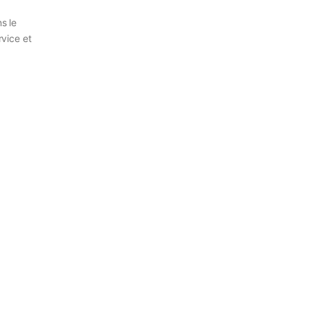
s le
rvice et