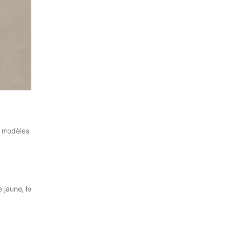
t modèles
 jaune, le