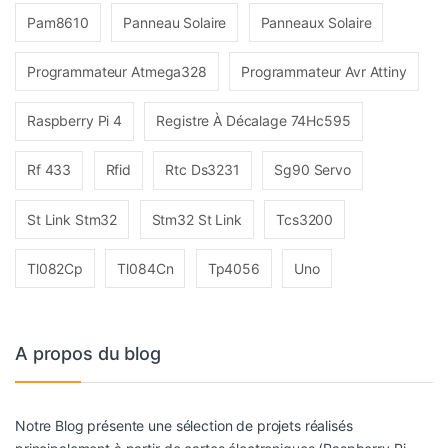
Pam8610
Panneau Solaire
Panneaux Solaire
Programmateur Atmega328
Programmateur Avr Attiny
Raspberry Pi 4
Registre À Décalage 74Hc595
Rf 433
Rfid
Rtc Ds3231
Sg90 Servo
St Link Stm32
Stm32 St Link
Tcs3200
Tl082Cp
Tl084Cn
Tp4056
Uno
A propos du blog
Notre Blog présente une sélection de projets réalisés