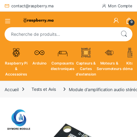
contact@raspberry.ma
Mon Compte
0
Recherche pour :
Raspberry Pi
Arduino
Composants
Capteurs &
Moteurs &
Kits d
&
électroniques
Cartes
Servomoteurs
démarr
Accessoires
d’extension
Accueil
Tests et Avis
Module d’amplification audio stér