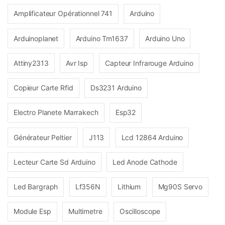
Amplificateur Opérationnel 741
Arduino
Arduinoplanet
Arduino Tm1637
Arduino Uno
Attiny2313
Avr Isp
Capteur Infrarouge Arduino
Copieur Carte Rfid
Ds3231 Arduino
Electro Planete Marrakech
Esp32
Générateur Peltier
J113
Lcd 12864 Arduino
Lecteur Carte Sd Arduino
Led Anode Cathode
Led Bargraph
Lf356N
Lithium
Mg90S Servo
Module Esp
Multimetre
Oscilloscope