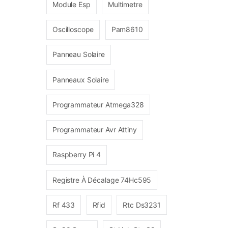
Module Esp
Multimetre
Oscilloscope
Pam8610
Panneau Solaire
Panneaux Solaire
Programmateur Atmega328
Programmateur Avr Attiny
Raspberry Pi 4
Registre À Décalage 74Hc595
Rf 433
Rfid
Rtc Ds3231