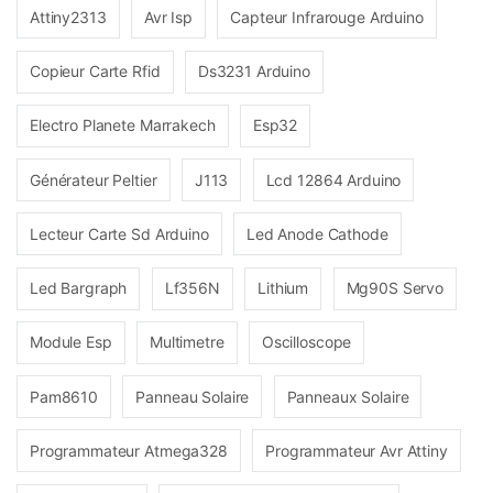
Attiny2313
Avr Isp
Capteur Infrarouge Arduino
Copieur Carte Rfid
Ds3231 Arduino
Electro Planete Marrakech
Esp32
Générateur Peltier
J113
Lcd 12864 Arduino
Lecteur Carte Sd Arduino
Led Anode Cathode
Led Bargraph
Lf356N
Lithium
Mg90S Servo
Module Esp
Multimetre
Oscilloscope
Pam8610
Panneau Solaire
Panneaux Solaire
Programmateur Atmega328
Programmateur Avr Attiny