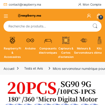
contact@raspberry.ma
Mon Compte
0
Recherche pour :
Raspberry Pi
Arduino
Composants
Capteurs &
Moteurs &
Kits d
&
électroniques
Cartes
Servomoteurs
démarr
Accessoires
d’extension
Accueil
Tests et Avis
Micro servomoteur numérique pour 