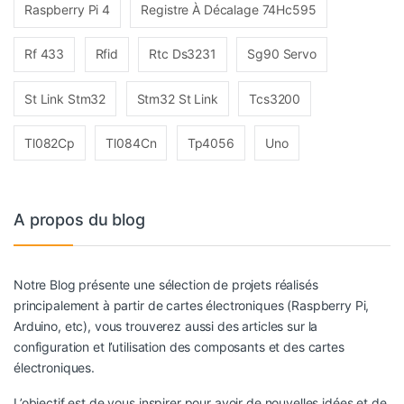
Raspberry Pi 4
Registre À Décalage 74Hc595
Rf 433
Rfid
Rtc Ds3231
Sg90 Servo
St Link Stm32
Stm32 St Link
Tcs3200
Tl082Cp
Tl084Cn
Tp4056
Uno
A propos du blog
Notre Blog présente une sélection de projets réalisés
principalement à partir de cartes électroniques (Raspberry Pi,
Arduino, etc), vous trouverez aussi des articles sur la
configuration et l’utilisation des composants et des cartes
électroniques.
L’objectif est de vous inspirer pour avoir de nouvelles idées et de