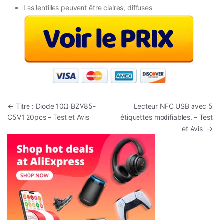
Les lentilles peuvent être claires, diffuses
Navigation de l’article
←
Titre : Diode 10Ω BZV85-
Lecteur NFC USB avec 5
C5V1 20pcs – Test et Avis
étiquettes modifiables. – Test
et Avis
→