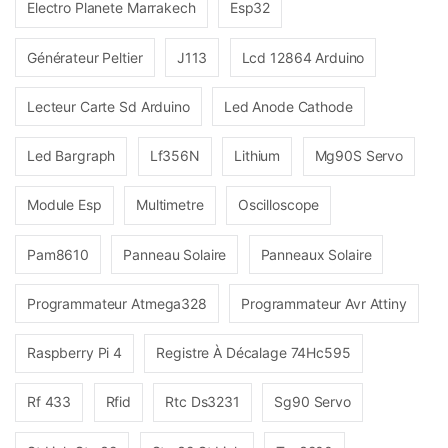
Electro Planete Marrakech
Esp32
Générateur Peltier
J113
Lcd 12864 Arduino
Lecteur Carte Sd Arduino
Led Anode Cathode
Led Bargraph
Lf356N
Lithium
Mg90S Servo
Module Esp
Multimetre
Oscilloscope
Pam8610
Panneau Solaire
Panneaux Solaire
Programmateur Atmega328
Programmateur Avr Attiny
Raspberry Pi 4
Registre À Décalage 74Hc595
Rf 433
Rfid
Rtc Ds3231
Sg90 Servo