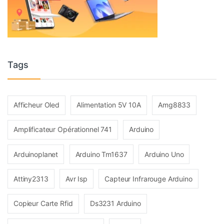
Tags
Afficheur Oled
Alimentation 5V 10A
Amg8833
Amplificateur Opérationnel 741
Arduino
Arduinoplanet
Arduino Tm1637
Arduino Uno
Attiny2313
Avr Isp
Capteur Infrarouge Arduino
Copieur Carte Rfid
Ds3231 Arduino