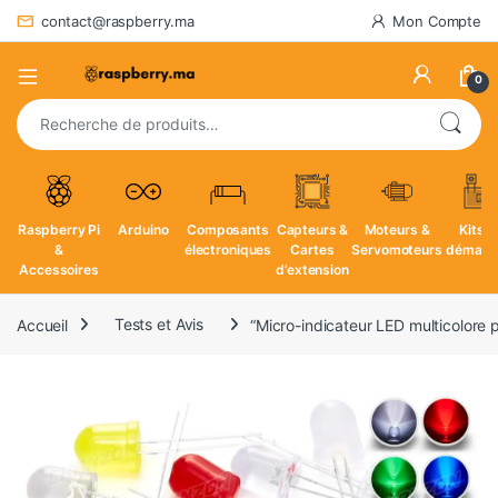
contact@raspberry.ma
Mon Compte
0
Recherche pour :
Raspberry Pi
Arduino
Composants
Capteurs &
Moteurs &
Kits d
&
électroniques
Cartes
Servomoteurs
démarr
Accessoires
d’extension
Accueil
Tests et Avis
“Micro-indicateur LED multicolore p