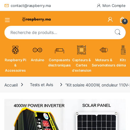
contact@raspberry.ma
Mon Compte
0
Recherche pour :
Raspberry Pi
Arduino
Composants
Capteurs &
Moteurs &
Kits d
&
électroniques
Cartes
Servomoteurs
démarr
Accessoires
d’extension
Accueil
Tests et Avis
“Kit solaire 4000W, onduleur 110V-