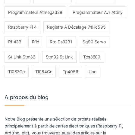
Programmateur Atmega328
Programmateur Avr Attiny
Raspberry Pi 4
Registre À Décalage 74Hc595
Rf 433
Rfid
Rtc Ds3231
Sg90 Servo
St Link Stm32
Stm32 St Link
Tcs3200
Tl082Cp
Tl084Cn
Tp4056
Uno
A propos du blog
Notre Blog présente une sélection de projets réalisés
principalement à partir de cartes électroniques (Raspberry Pi,
Arduino, etc), vous trouverez aussi des articles sur la