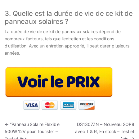
3. Quelle est la durée de vie de ce kit de
panneaux solaires ?
La durée de vie de ce kit de panneaux solaires dépend de
nombreux facteurs, tels que l’entretien et les conditions
d’utilisation. Avec un entretien approprié, il peut durer plusieurs
années.
Navigation de l’article
←
“Panneau Solaire Flexible
DS1307ZN – Nouveau SOP8
500W 12V pour Touriste” –
avec T & R, En stock – Test et
Test et Avis
Avis
→