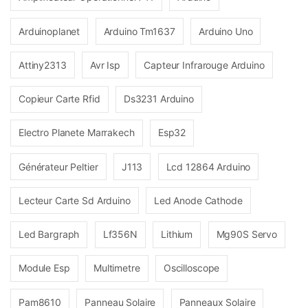
Arduinoplanet
Arduino Tm1637
Arduino Uno
Attiny2313
Avr Isp
Capteur Infrarouge Arduino
Copieur Carte Rfid
Ds3231 Arduino
Electro Planete Marrakech
Esp32
Générateur Peltier
J113
Lcd 12864 Arduino
Lecteur Carte Sd Arduino
Led Anode Cathode
Led Bargraph
Lf356N
Lithium
Mg90S Servo
Module Esp
Multimetre
Oscilloscope
Pam8610
Panneau Solaire
Panneaux Solaire