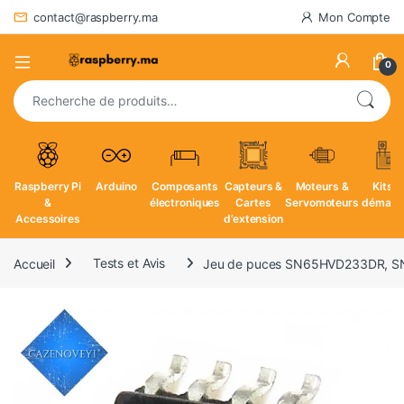
contact@raspberry.ma
Mon Compte
0
Recherche pour :
Raspberry Pi
Arduino
Composants
Capteurs &
Moteurs &
Kits d
&
électroniques
Cartes
Servomoteurs
démarr
Accessoires
d’extension
Accueil
Tests et Avis
Jeu de puces SN65HVD233DR, SN