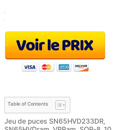
.
.
Table of Contents
Jeu de puces SN65HVD233DR,
SN65HVDram, VPRam, SOP-8, 10