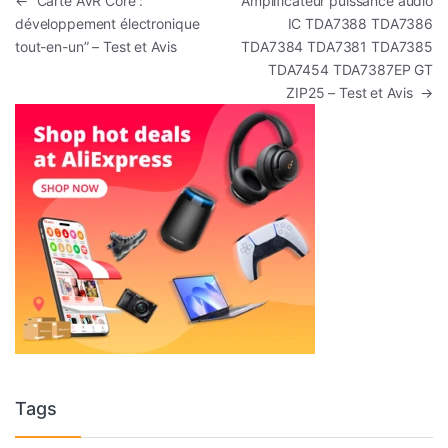
Navigation de l’article
←
“Carte AVR Core :
Amplificateur puissance audio
développement électronique
IC TDA7388 TDA7386
tout-en-un” – Test et Avis
TDA7384 TDA7381 TDA7385
TDA7454 TDA7387EP GT
ZIP25 – Test et Avis
→
Tags