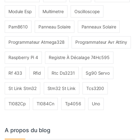
Module Esp
Multimetre
Oscilloscope
Pam8610
Panneau Solaire
Panneaux Solaire
Programmateur Atmega328
Programmateur Avr Attiny
Raspberry Pi 4
Registre À Décalage 74Hc595
Rf 433
Rfid
Rtc Ds3231
Sg90 Servo
St Link Stm32
Stm32 St Link
Tcs3200
Tl082Cp
Tl084Cn
Tp4056
Uno
A propos du blog