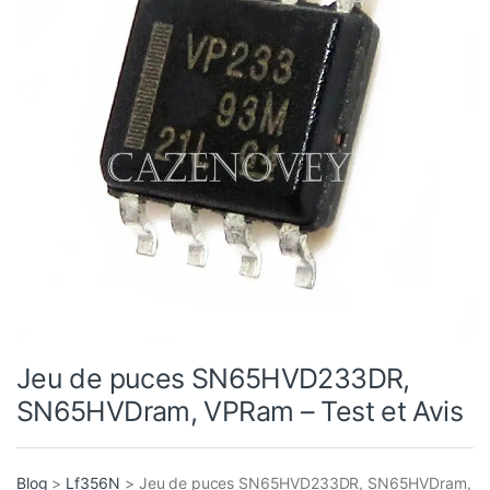
Jeu de puces SN65HVD233DR,
SN65HVDram, VPRam – Test et Avis
Blog
>
Lf356N
>
Jeu de puces SN65HVD233DR, SN65HVDram,