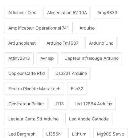
Afficheur Oled
Alimentation 5V 10A
Amg8833
Amplificateur Opérationnel 741
Arduino
Arduinoplanet
Arduino Tm1637
Arduino Uno
Attiny2313
Avr Isp
Capteur Infrarouge Arduino
Copieur Carte Rfid
Ds3231 Arduino
Electro Planete Marrakech
Esp32
Générateur Peltier
J113
Lcd 12864 Arduino
Lecteur Carte Sd Arduino
Led Anode Cathode
Led Bargraph
Lf356N
Lithium
Mg90S Servo