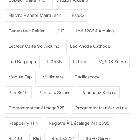
Electro Planete Marrakech
Esp32
Générateur Peltier
J113
Lcd 12864 Arduino
Lecteur Carte Sd Arduino
Led Anode Cathode
Led Bargraph
Lf356N
Lithium
Mg90S Servo
Module Esp
Multimetre
Oscilloscope
Pam8610
Panneau Solaire
Panneaux Solaire
Programmateur Atmega328
Programmateur Avr Attiny
Raspberry Pi 4
Registre À Décalage 74Hc595
Rf 433
Rfid
Rtc Ds3231
Sg90 Servo