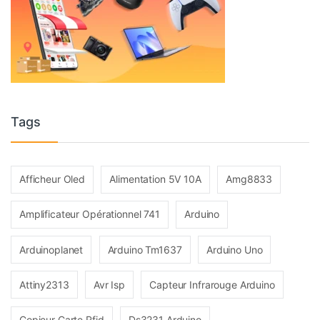
Tags
Afficheur Oled
Alimentation 5V 10A
Amg8833
Amplificateur Opérationnel 741
Arduino
Arduinoplanet
Arduino Tm1637
Arduino Uno
Attiny2313
Avr Isp
Capteur Infrarouge Arduino
Copieur Carte Rfid
Ds3231 Arduino