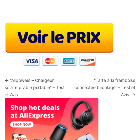
Navigation de l’article
←
“Allpowers – Chargeur
“Tarte à la framboise
solaire pliable portable” – Test
connectée bricolage” – Test et
et Avis
Avis
→