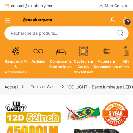
contact@raspberry.ma
Mon Compte
0
Recherche pour :
Raspberry Pi
Arduino
Composants
Capteurs &
Moteurs &
Kits d
&
électroniques
Cartes
Servomoteurs
démarr
Accessoires
d’extension
Accueil
Tests et Avis
“CO LIGHT – Barre lumineuse LED to