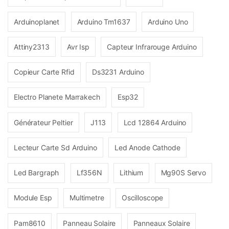
Arduinoplanet
Arduino Tm1637
Arduino Uno
Attiny2313
Avr Isp
Capteur Infrarouge Arduino
Copieur Carte Rfid
Ds3231 Arduino
Electro Planete Marrakech
Esp32
Générateur Peltier
J113
Lcd 12864 Arduino
Lecteur Carte Sd Arduino
Led Anode Cathode
Led Bargraph
Lf356N
Lithium
Mg90S Servo
Module Esp
Multimetre
Oscilloscope
Pam8610
Panneau Solaire
Panneaux Solaire