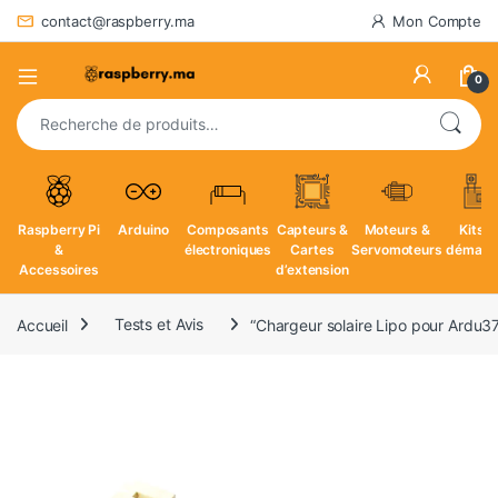
contact@raspberry.ma
Mon Compte
0
Recherche pour :
Raspberry Pi
Arduino
Composants
Capteurs &
Moteurs &
Kits d
&
électroniques
Cartes
Servomoteurs
démarr
Accessoires
d’extension
Accueil
Tests et Avis
“Chargeur solaire Lipo pour Ardu37