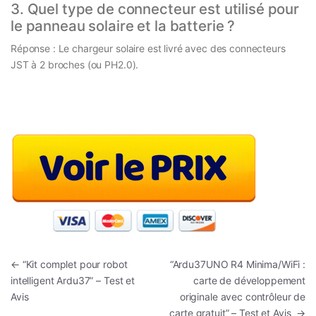
3. Quel type de connecteur est utilisé pour
le panneau solaire et la batterie ?
Réponse : Le chargeur solaire est livré avec des connecteurs
JST à 2 broches (ou PH2.0).
Navigation de l’article
←
“Kit complet pour robot
“Ardu37UNO R4 Minima/WiFi :
intelligent Ardu37” – Test et
carte de développement
Avis
originale avec contrôleur de
carte gratuit” – Test et Avis
→