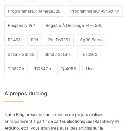
Programmateur Atmega328
Programmateur Avr Attiny
Raspberry Pi 4
Registre À Décalage 74Hc595
Rf 433
Rfid
Rtc Ds3231
Sg90 Servo
St Link Stm32
Stm32 St Link
Tcs3200
Tl082Cp
Tl084Cn
Tp4056
Uno
A propos du blog
Notre Blog présente une sélection de projets réalisés
principalement à partir de cartes électroniques (Raspberry Pi,
Arduino, etc), vous trouverez aussi des articles sur la